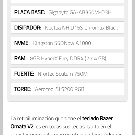
PLACA BASE:
Gigabyte GA-AB350M-D3H
DISIPADOR:
Noctua NH D15S Chromax Black
NVME:
Kingston SSDNow A1000
RAM:
8GB HyperX Fury DDR4 (2 x 4 GB)
FUENTE:
Nfortec Scutum 750M
TORRE:
Aerocool SI 5200 RGB
La retroiluminación que tiene el
teclado Razer
Ornata V2
, es en todas sus teclas, tanto en el
carácter principal, como en el secundario. Además,