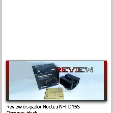
Review disipador Noctua NH-D15S
Chromax.black