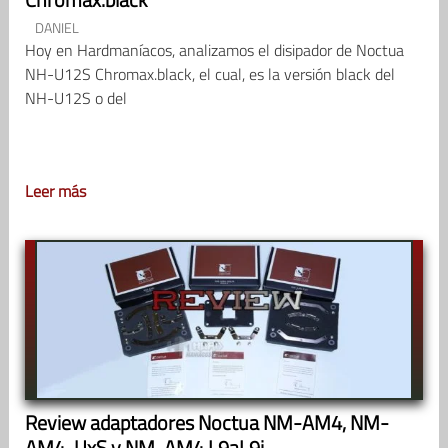
DANIEL
Hoy en Hardmaníacos, analizamos el disipador de Noctua
NH-U12S Chromax.black, el cual, es la versión black del
NH-U12S o del
Leer más
Review adaptadores Noctua NM-AM4, NM-
AM4-UxS y NM-AM4 L9aL9i