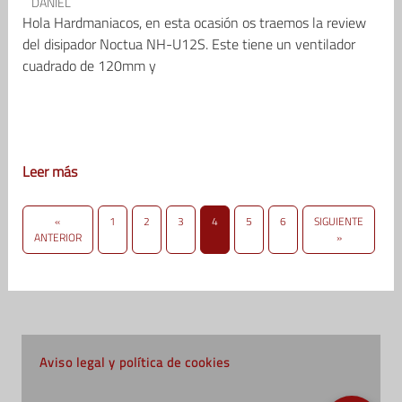
DANIEL
Hola Hardmaniacos, en esta ocasión os traemos la review
del disipador Noctua NH-U12S. Este tiene un ventilador
cuadrado de 120mm y
Leer más
«
1
2
3
4
5
6
SIGUIENTE
ANTERIOR
»
Aviso legal y política de cookies