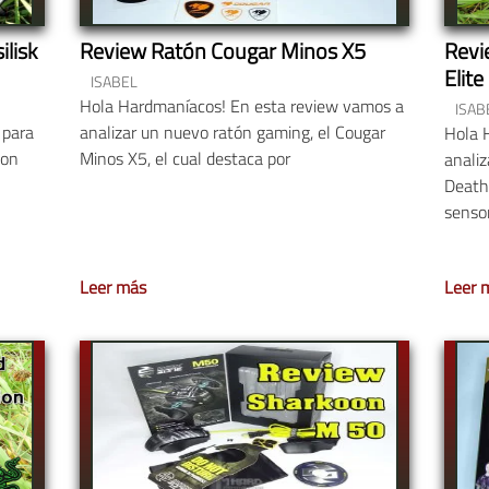
lisk
Review Ratón Cougar Minos X5
Revi
Elite
ISABEL
Hola Hardmaníacos! En esta review vamos a
ISAB
 para
analizar un nuevo ratón gaming, el Cougar
Hola 
con
Minos X5, el cual destaca por
anali
DeathA
sensor
Leer más
Leer 