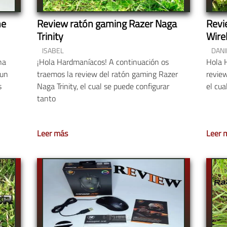
he
Review ratón gaming Razer Naga
Revi
Trinity
Wire
ISABEL
DANI
na
¡Hola Hardmaníacos! A continuación os
Hola 
 un
traemos la review del ratón gaming Razer
revie
s
Naga Trinity, el cual se puede configurar
el cua
tanto
Leer más
Leer 