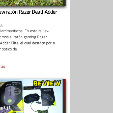
ew ratón Razer DeathAdder
EL
Hardmaníacos! En esta review
zamos el ratón gaming Razer
dder Elite, el cual destaca por su
 óptico de
más