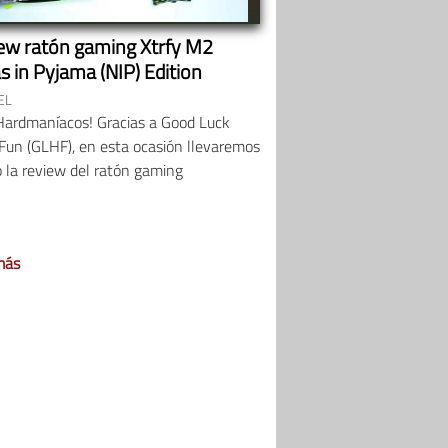
ew ratón gaming Xtrfy M2
s in Pyjama (NIP) Edition
EL
Hardmaníacos! Gracias a Good Luck
Fun (GLHF), en esta ocasión llevaremos
 la review del ratón gaming
más