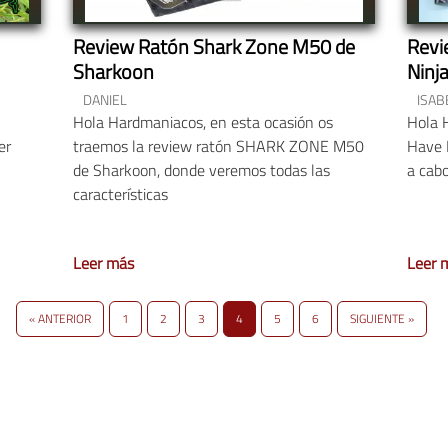
Review Ratón Shark Zone M50 de
Revi
Sharkoon
Ninja
DANIEL
ISAB
Hola Hardmaniacos, en esta ocasión os
Hola 
er
traemos la review ratón SHARK ZONE M50
Have 
de Sharkoon, donde veremos todas las
a cabo
características
Leer más
Leer 
« ANTERIOR
1
2
3
4
5
6
SIGUIENTE »