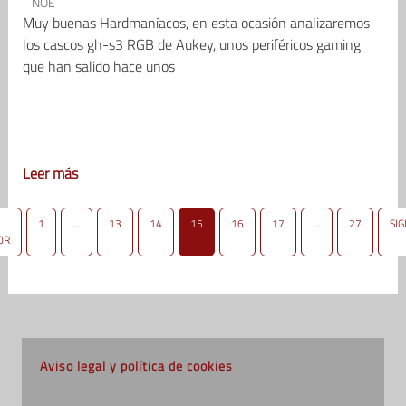
NOE
Muy buenas Hardmaníacos, en esta ocasión analizaremos
los cascos gh-s3 RGB de Aukey, unos periféricos gaming
que han salido hace unos
Leer más
1
…
13
14
15
16
17
…
27
SI
OR
Aviso legal y política de cookies