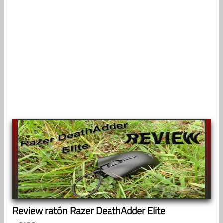
Review ratón Razer DeathAdder Elite