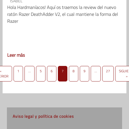
ISABEL
Hola Hardmaníacos! Aquí os traemos la review del nuevo
ratón Razer DeathAdder V2, el cual mantiene la forma del
Razer
Leer más
«
1
…
5
6
7
8
9
…
27
SIGUI
ERIOR
»
Aviso legal y política de cookies