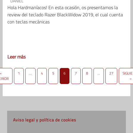
DANIEL
Hola Hardmaníacos! En esta ocasión, os presentamos la
review del teclado Razer BlackWidow 2019, el cual cuenta
con teclas mecánicas
Leer más
«
1
…
4
5
6
7
8
…
27
SIGUI
ERIOR
»
Aviso legal y política de cookies