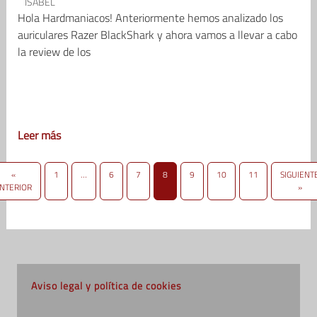
ISABEL
Hola Hardmaniacos! Anteriormente hemos analizado los
auriculares Razer BlackShark y ahora vamos a llevar a cabo
la review de los
Leer más
«
1
…
6
7
8
9
10
11
SIGUIENT
NTERIOR
»
Aviso legal y política de cookies